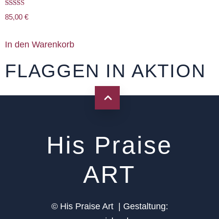
Bewertet mit
85,00
€
5.00
von 5
In den Warenkorb
FLAGGEN IN AKTION
Flaggenset-Mittel
Flaggenset-Mittel
Flaggenset-Mittel
Flaggenset-Standard
Flaggenset-Standard
Flaggenset-Standard
His Praise
ART
© His Praise Art |
Gestaltung: