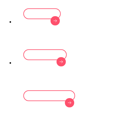
Register
dance with us
Classic Ballet
Our Classes
Über uns
Wer wir sind
Lern uns kennen