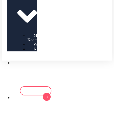
Mein
Konto
Warenkorb
Kasse
Willkommen bei
His Praise Art
Kontakt
dance with us
join our classes